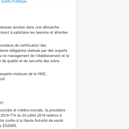
Santé Publique
mbreuses années dans une démarche
visant à satisfaire les besoins et attentes
océdure de certification des
erne obligatoire réalisée par des experts
ur le management de l’établissement et la
t de qualité et de sécurité des soins.
s experts-visiteurs de la HAS,
rmé”.
x)
n sociale et médico-sociale, la procédure
 2019-774 du 24 juillet 2019 relative à
loi confie à la Haute Autorité de santé
 des ESSMS.