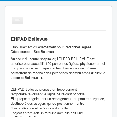
Basculer
la
navigation
EHPAD Bellevue
Etablissement d'Hébergement pour Personnes Agées
Dépendantes - Site Bellevue
Au cœur du centre hospitalier, l'EHPAD BELLEVUE est
autorisé pour accueillir 100 personnes âgées, physiquement et
/ ou psychiquement dépendantes. Des unités sécurisées
Le Centre Hospitalier
permettent de recevoir des personnes déambulantes (Bellevue
Jardin et Bellevue 1).
Espace Patient
L’EHPAD Bellevue propose un hébergement
Les services
temporaire favorisant le repos de l'aidant principal.
Qualité
Elle propose également un hébergement temporaire d'urgence,
destinée à des usagers qui se positionnent entre
Offres d'emplois
l’hospitalisation et le retour à domicile.
L’objectif étant soit un retour à domicile soit une
Cellule Ville Hôpital