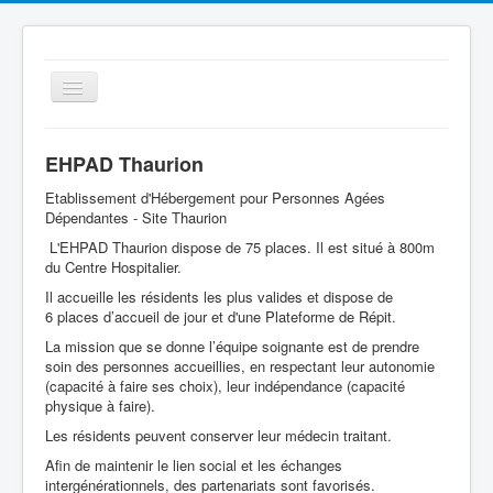
Basculer
la
navigation
EHPAD Thaurion
Etablissement d'Hébergement pour Personnes Agées
Dépendantes - Site Thaurion
L'EHPAD Thaurion dispose de 75 places. Il est situé à 800m
du Centre Hospitalier.
Il accueille les résidents les plus valides et dispose de
Le Centre Hospitalier
6 places d’accueil de jour et d'une Plateforme de Répit.
Espace Patient
La mission que se donne l’équipe soignante est de prendre
soin des personnes accueillies, en respectant leur autonomie
Les services
(capacité à faire ses choix), leur indépendance (capacité
physique à faire).
Qualité
Les résidents peuvent conserver leur médecin traitant.
Offres d'emplois
Afin de maintenir le lien social et les échanges
intergénérationnels, des partenariats sont favorisés.
Cellule Ville Hôpital